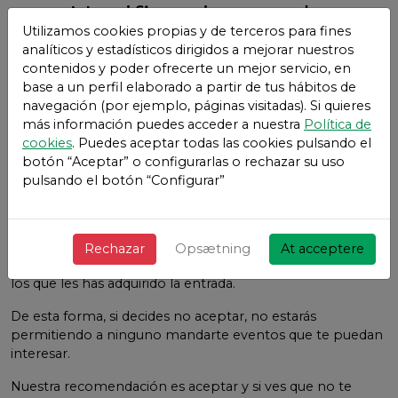
Notificaciones de
Utilizamos cookies propias y de terceros para fines
eventos relacionados
analíticos y estadísticos dirigidos a mejorar nuestros
contenidos y poder ofrecerte un mejor servicio, en
Vivetix Argentina
base a un perfil elaborado a partir de tus hábitos de
navegación (por ejemplo, páginas visitadas). Si quieres
Cuando aceptas recibir eventos relacionados con las
más información puedes acceder a nuestra
Política de
entradas adquiridas de los organizadores o Vivetix
cookies
. Puedes aceptar todas las cookies pulsando el
Argentina lo que estás aceptando es que tanto a los
botón “Aceptar” o configurarlas o rechazar su uso
organizadores a los que les has adquirido la entrada como
pulsando el botón “Configurar”
Vivetix Argentina pueden mandarte eventos relacionados
con tus gustos.
Esto no implica que todos los organizadores de eventos
Rechazar
Opsætning
At acceptere
de Vivetix Argentina tengan tus datos, sino solo aquellos a
los que les has adquirido la entrada.
De esta forma, si decides no aceptar, no estarás
permitiendo a ninguno mandarte eventos que te puedan
interesar.
Nuestra recomendación es aceptar y si ves que no te