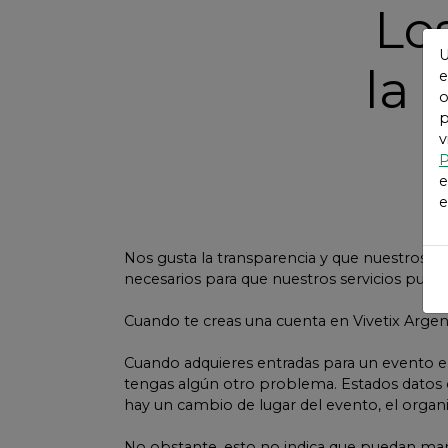
Lo
U
la 
e
o
p
v
P
e
e
Nos gusta la transparencia y que nuestros u
necesarios para que nuestros servicios pued
Cuando te creas una cuenta en Vivetix Argen
Cuando adquieres entradas para un evento el
tengas algún otro problema. Estados datos
hay un cambio de lugar del evento, el organi
No obstante, esto no indica que puedan man