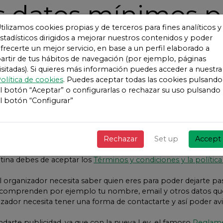
s datos mínimos p
tilizamos cookies propias y de terceros para fines analíticos y
correcta prestació
stadísticos dirigidos a mejorar nuestros contenidos y poder
frecerte un mejor servicio, en base a un perfil elaborado a
artir de tus hábitos de navegación (por ejemplo, páginas
los servicios
Viveti
isitadas). Si quieres más información puedes acceder a nuestra
olítica de cookies
. Puedes aceptar todas las cookies pulsando
l botón “Aceptar” o configurarlas o rechazar su uso pulsando
Argentina
l botón “Configurar”
suarios y sus datos se encuentren protegidos, es por ello qu
an funcionar.
Rechazar
Set up
Accept
tina debes de aceptar los
Términos y condiciones y la política
 organizador necesita saber quien eres para poder dejarte pa
 comprenden por ejemplo tu nombre, email y otros datos qu
zador necesita tener una forma de contactarte y así poder avi
darte publicidad, ya que con la nueva Ley, el famoso
Reglame