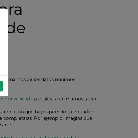
ara
n de
x
e informamos de los datos mínimos
 de privacidad
las cuales te animamos a leer.
sar en caso que hayas perdido tu entrada o
e completaras. Por ejemplo, imagina que
sarte.
nto General de Protección de datos