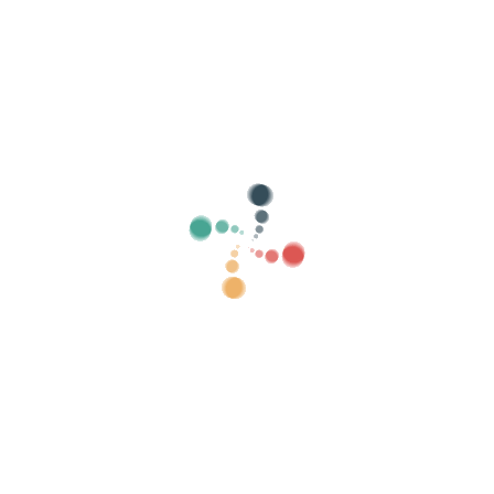
🗓️
🗑️
lisää päivämääriä
Añadir en grupo
Lippuvaihtoehdot
Valuutta:
Minulla on jo verkkosivusto tapahtumalleni, napsauta, jos haluat
vain mainostaa sitä etkä käyttää muita ominaisuuksia
Otsikko:
Lippujen nimet, esim.: Pääsymaksu, vapaa pääsy, 2 juomaa, lahja jne.
Hinta
Los asistente pagarán
IVA incluido.
El organizador recibirá
IVA incluido.
Määrä:
Lippujen määrä tälle vaihtoehdolle.