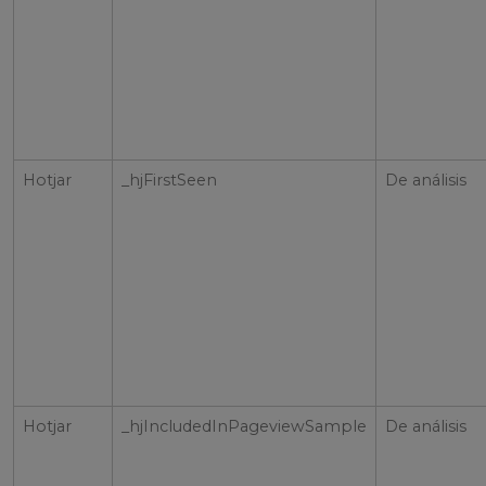
Hotjar
_hjFirstSeen
De análisis
Hotjar
_hjIncludedInPageviewSample
De análisis