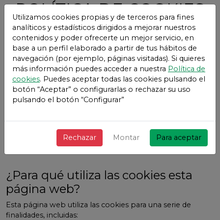
POLÍTICA DE COOKIES
Utilizamos cookies propias y de terceros para fines
Vivetix Argentina
analíticos y estadísticos dirigidos a mejorar nuestros
contenidos y poder ofrecerte un mejor servicio, en
¿Qué son las cookies?
base a un perfil elaborado a partir de tus hábitos de
navegación (por ejemplo, páginas visitadas). Si quieres
Este sitio web utiliza cookies y/o tecnologías similares que
más información puedes acceder a nuestra
Política de
almacenan y recuperan información cuando navegas. En
cookies
. Puedes aceptar todas las cookies pulsando el
general, estas tecnologías pueden servir para finalidades
botón “Aceptar” o configurarlas o rechazar su uso
muy diversas, como, por ejemplo, reconocerte como
pulsando el botón “Configurar”
usuario, obtener información sobre tus hábitos de
navegación, o personalizar la forma en que se muestra el
contenido. Los usos concretos que hacemos de estas
tecnologías se describen a continuación.
Rechazar
Montar
Para aceptar
¿Para qué utiliza las cookies esta
página web?
Esta página web utiliza las cookies para una serie de
finalidades, incluidas: